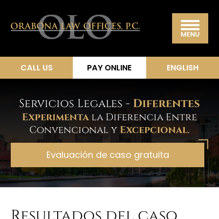
Skip
Skip
Skip
Skip
Orabo
to
to
to
to
primary
main
primary
footer
Law
navigation
content
sidebar
CALL US
PAY ONLINE
ENGLISH
Offices
P.C.
Servicios Legales -
Diferentes
Experimenta
la Diferencia Entre
Convencional y
Excepcional
.
Evaluación de caso gratuita
Resultados del caso